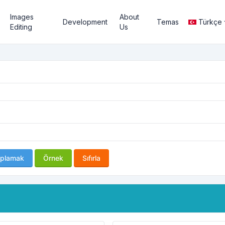
Images
About
Development
Temas
Türkçe
Editing
Us
plamak
Örnek
Sıfırla