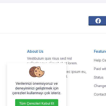
About Us
Featur
Vestibulum quis risus sed nisl
Help Ce
pellentesque aliquet et et lorem.
Paid wi
Fusce nibh nisl, gravida nec ipsum eu,
feugiat condimentum velit.
Status
Verilerinizi önemsiyoruz ve
Change
deneyiminizi geliştirmek için
çerezleri kullanmayı çok isteriz.
Contact
Tüm Çerezleri Kabul Et