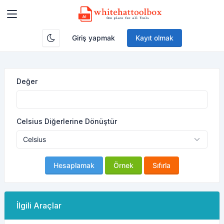
Giriş yapmak
Kayıt olmak
Değer
Celsius Diğerlerine Dönüştür
Hesaplamak
Örnek
Sıfırla
İlgili Araçlar