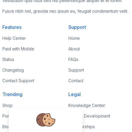
Vestibulum quis risus sed nisl pellentesque aliquet et et lorem.
Fusce nibh nisl, gravida nec ipsum eu, feugiat condimentum velit.
Features
Support
Help Center
Home
Paid with Mobile
About
Status
FAQs
Changelog
Support
Contact Support
Contact
Trending
Legal
Shop
Knowledge Center
Portfolio
Custom Development
Blog
Sponsorships