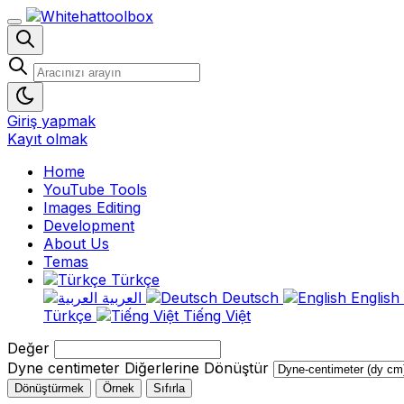
Giriş yapmak
Kayıt olmak
Home
YouTube Tools
Images Editing
Development
About Us
Temas
Türkçe
العربية
Deutsch
English
Türkçe
Tiếng Việt
Değer
Dyne centimeter Diğerlerine Dönüştür
Dönüştürmek
Örnek
Sıfırla