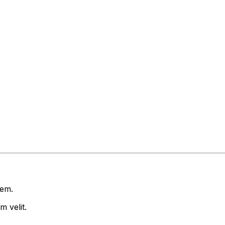
rem.
 velit.