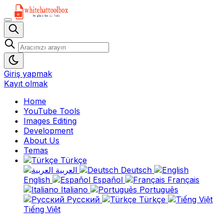
Giriş yapmak
Kayıt olmak
Home
YouTube Tools
Images Editing
Development
About Us
Temas
Türkçe
العربية
Deutsch
English
Español
Français
Italiano
Português
Русский
Türkçe
Tiếng Việt