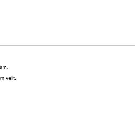
rem.
 velit.