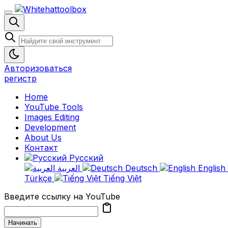
Авторизоваться
регистр
Home
YouTube Tools
Images Editing
Development
About Us
Контакт
Русский
العربية
Deutsch
English
Türkçe
Tiếng Việt
Введите ссылку на YouTube
Начинать