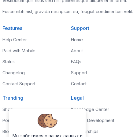
Vestibulum quis risus sed nisl pellentesque aliquet et et lorem.
Fusce nibh nisl, gravida nec ipsum eu, feugiat condimentum velit.
Features
Support
Help Center
Home
Paid with Mobile
About
Status
FAQs
Changelog
Support
Contact Support
Contact
Trending
Legal
Shop
Knowledge Center
Portfolio
Custom Development
Blog
Sponsorships
Мы заботимся о ваших данных и