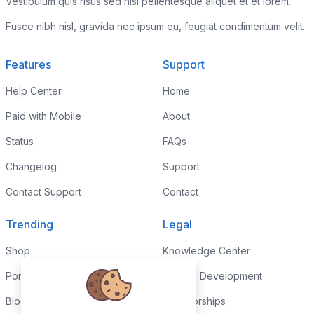
Vestibulum quis risus sed nisl pellentesque aliquet et et lorem.
Fusce nibh nisl, gravida nec ipsum eu, feugiat condimentum velit.
Features
Support
Help Center
Home
Paid with Mobile
About
Status
FAQs
Changelog
Support
Contact Support
Contact
Trending
Legal
Shop
Knowledge Center
Portfolio
Custom Development
Blog
Sponsorships