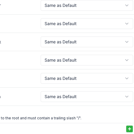
r
k
h
 to the root and must contain a trailing slash "/".