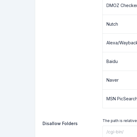
DMOZ Checke
Nutch
Alexa/Waybac
Baidu
Naver
MSN PicSearc
The path is relative
Disallow Folders