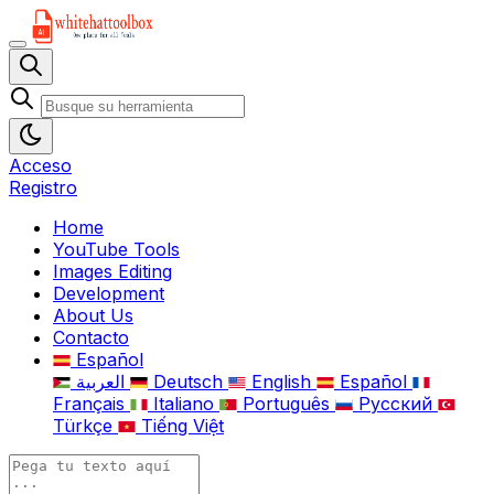
Acceso
Registro
Home
YouTube Tools
Images Editing
Development
About Us
Contacto
Español
العربية
Deutsch
English
Español
Français
Italiano
Português
Русский
Türkçe
Tiếng Việt