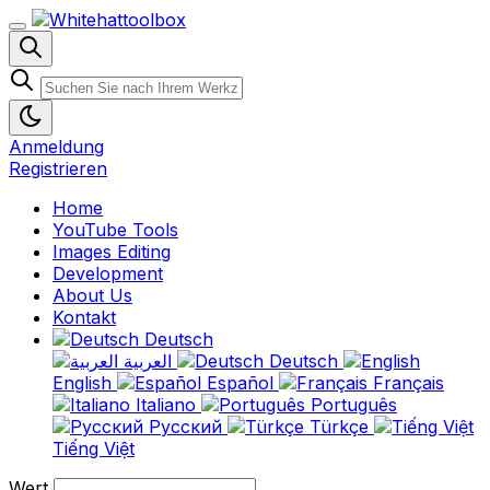
Anmeldung
Registrieren
Home
YouTube Tools
Images Editing
Development
About Us
Kontakt
Deutsch
العربية
Deutsch
English
Español
Français
Italiano
Português
Русский
Türkçe
Tiếng Việt
Wert