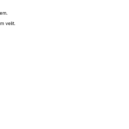
rem.
 velit.