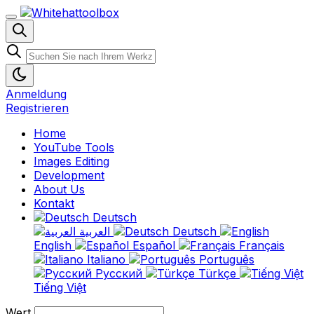
Anmeldung
Registrieren
Home
YouTube Tools
Images Editing
Development
About Us
Kontakt
Deutsch
العربية
Deutsch
English
Español
Français
Italiano
Português
Русский
Türkçe
Tiếng Việt
Wert