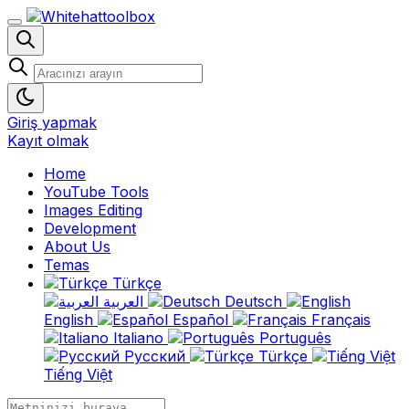
Giriş yapmak
Kayıt olmak
Home
YouTube Tools
Images Editing
Development
About Us
Temas
Türkçe
العربية
Deutsch
English
Español
Français
Italiano
Português
Русский
Türkçe
Tiếng Việt