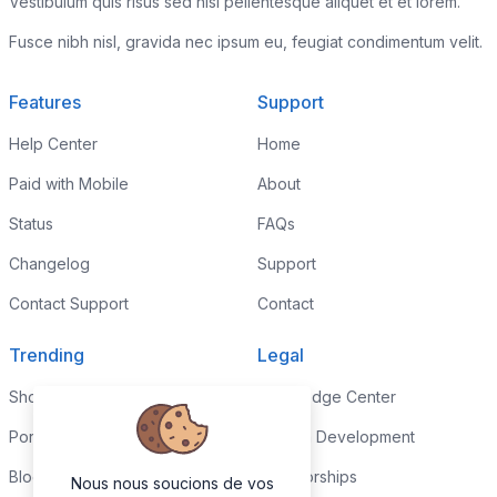
Vestibulum quis risus sed nisl pellentesque aliquet et et lorem.
Fusce nibh nisl, gravida nec ipsum eu, feugiat condimentum velit.
Features
Support
Help Center
Home
Paid with Mobile
About
Status
FAQs
Changelog
Support
Contact Support
Contact
Trending
Legal
Shop
Knowledge Center
Portfolio
Custom Development
Blog
Sponsorships
Nous nous soucions de vos