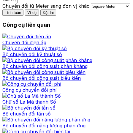
Chuyển đổi từ Meter sang đơn vị khác
Tính toán
Ví dụ
Đặt lại
Công cụ liên quan
Chuyển đổi điện áp
Bộ chuyển đổi kỹ thuật số
Bộ chuyển đổi công suất phản kháng
Bộ chuyển đổi công suất biểu kiến
Công cụ chuyển đổi phí
Chữ số La Mã thành Số
Bộ chuyển đổi tần số
Bộ chuyển đổi năng lượng phản ứng