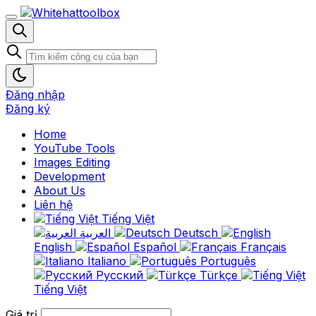
Đăng nhập
Đăng ký
Home
YouTube Tools
Images Editing
Development
About Us
Liên hệ
Tiếng Việt
العربية
Deutsch
English
Español
Français
Italiano
Português
Русский
Türkçe
Tiếng Việt
Giá trị