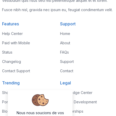
Vestibulum quis risus sed nisl pellentesque aliquet et et lorem.
Fusce nibh nisl, gravida nec ipsum eu, feugiat condimentum velit.
Features
Support
Help Center
Home
Paid with Mobile
About
Status
FAQs
Changelog
Support
Contact Support
Contact
Trending
Legal
Shop
Knowledge Center
Portfolio
Custom Development
Blog
Sponsorships
Nous nous soucions de vos