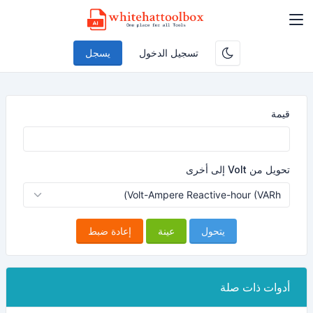
تسجيل الدخول
يسجل
قيمة
تحويل من Volt إلى أخرى
يتحول
عينة
إعادة ضبط
أدوات ذات صلة