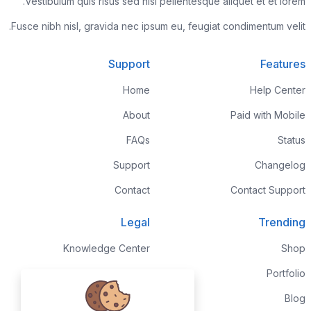
Vestibulum quis risus sed nisl pellentesque aliquet et et lorem.
Fusce nibh nisl, gravida nec ipsum eu, feugiat condimentum velit.
Support
Features
Home
Help Center
About
Paid with Mobile
FAQs
Status
Support
Changelog
Contact
Contact Support
Legal
Trending
Knowledge Center
Shop
Custom Development
Portfolio
Sponsorships
Blog