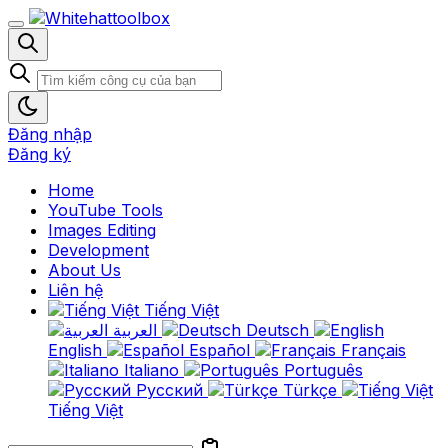
Đăng nhập
Đăng ký
Home
YouTube Tools
Images Editing
Development
About Us
Liên hệ
Tiếng Việt
العربية
Deutsch
English
Español
Français
Italiano
Português
Русский
Türkçe
Tiếng Việt