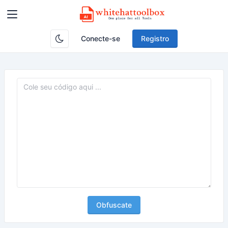
Conecte-se
Registro
Obfuscate