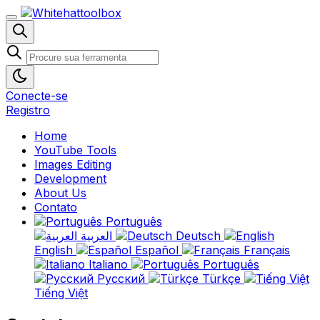
Conecte-se
Registro
Home
YouTube Tools
Images Editing
Development
About Us
Contato
Português
العربية
Deutsch
English
Español
Français
Italiano
Português
Русский
Türkçe
Tiếng Việt