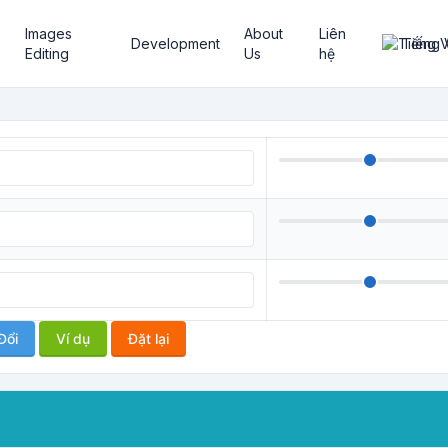
Images
About
Liên
Development
Tiếng 
Editing
Us
hệ
Đổi
Ví dụ
Đặt lại