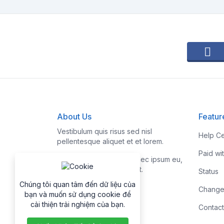
About Us
Featur
Vestibulum quis risus sed nisl
Help Ce
pellentesque aliquet et et lorem.
Paid wi
Fusce nibh nisl, gravida nec ipsum eu,
feugiat condimentum velit.
Status
Chúng tôi quan tâm đến dữ liệu của
Change
bạn và muốn sử dụng cookie để
cải thiện trải nghiệm của bạn.
Contact