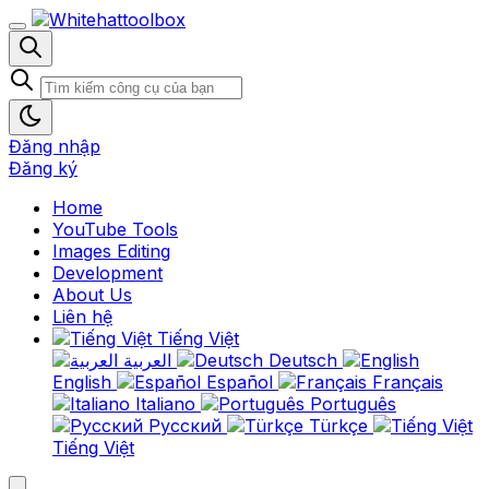
Đăng nhập
Đăng ký
Home
YouTube Tools
Images Editing
Development
About Us
Liên hệ
Tiếng Việt
العربية
Deutsch
English
Español
Français
Italiano
Português
Русский
Türkçe
Tiếng Việt